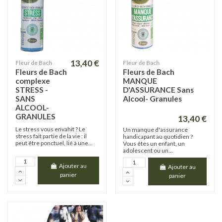
13,40 €
Fleur de Bach
Fleur de Bach
Fleurs de Bach
Fleurs de Bach
complexe
MANQUE
STRESS -
D'ASSURANCE Sans
SANS
Alcool- Granules
ALCOOL-
GRANULES
13,40 €
Le stress vous envahit ? Le
Un manque d'assurance
stress fait partie de la vie : il
handicapant au quotidien ?
peut être ponctuel, lié à une...
Vous êtes un enfant, un
adolescent ou un...
Ajouter au
Ajouter au
panier
panier