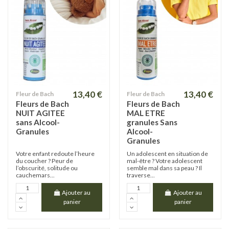
13,40 €
13,40 €
Fleur de Bach
Fleur de Bach
Fleurs de Bach
Fleurs de Bach
NUIT AGITEE
MAL ETRE
sans Alcool-
granules Sans
Granules
Alcool-
Granules
Votre enfant redoute l’heure
Un adolescent en situation de
du coucher ? Peur de
mal-être ? Votre adolescent
l’obscurité, solitude ou
semble mal dans sa peau ? Il
cauchemars...
traverse...
Ajouter au
Ajouter au
panier
panier