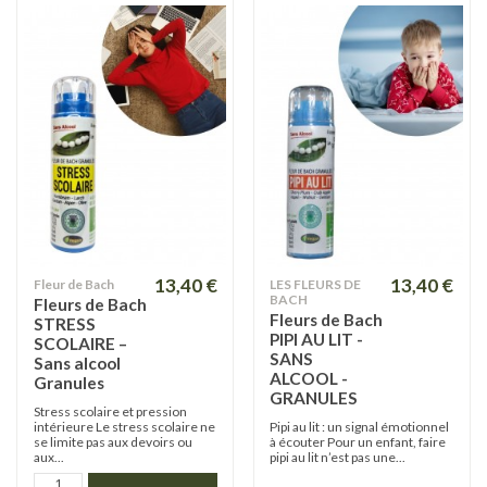
13,40 €
13,40 €
Fleur de Bach
LES FLEURS DE
BACH
Fleurs de Bach
Fleurs de Bach
STRESS
PIPI AU LIT -
SCOLAIRE –
SANS
Sans alcool
ALCOOL -
Granules
GRANULES
Stress scolaire et pression
intérieure Le stress scolaire ne
Pipi au lit : un signal émotionnel
se limite pas aux devoirs ou
à écouter Pour un enfant, faire
aux...
pipi au lit n’est pas une...