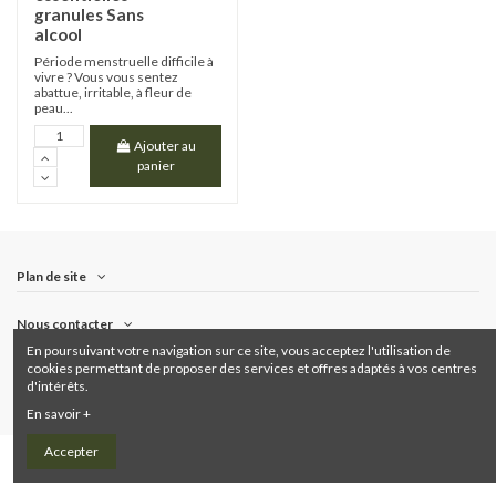
granules Sans
alcool
Période menstruelle difficile à
vivre ? Vous vous sentez
abattue, irritable, à fleur de
peau...
Ajouter au
panier
Plan de site
Nous contacter
En poursuivant votre navigation sur ce site, vous acceptez l'utilisation de
cookies permettant de proposer des services et offres adaptés à vos centres
Suivez-nous
d'intérêts.
En savoir +
Accepter