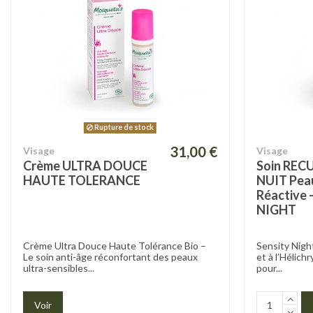
Rupture de stock
31,00 €
Visage
Visage
Crème ULTRA DOUCE
Soin RE
HAUTE TOLERANCE
NUIT Peau
Réactive 
NIGHT
Crème Ultra Douce Haute Tolérance Bio –
Sensity Nigh
Le soin anti-âge réconfortant des peaux
et à l’Hélich
ultra-sensibles...
pour...
Voir