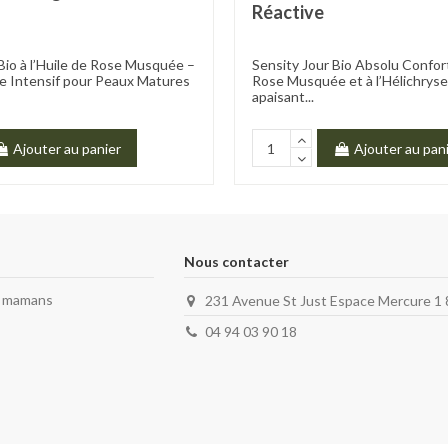
Réactive
Bio à l’Huile de Rose Musquée –
Sensity Jour Bio Absolu Confort
e Intensif pour Peaux Matures
Rose Musquée et à l’Hélichryse
apaisant...
Ajouter au panier
Ajouter au pan
Nous contacter
s mamans
231 Avenue St Just Espace Mercure 
04 94 03 90 18