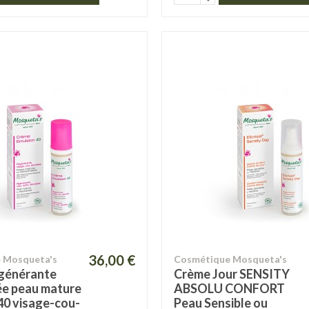
36,00 €
 Mosqueta's
Cosmétique Mosqueta's
générante
Crème Jour SENSITY
e peau mature
ABSOLU CONFORT
40 visage-cou-
Peau Sensible ou