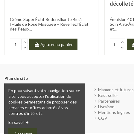
décolleté
Crème Super Éclat Redensifiante Bio à
Émulsion 40 
l’Huile de Rose Musquée – Réveillez l'Éclat
Soin Anti-Âg
des Peaux...
et...
Ajouter au panier
Plan de site
Promo du moment
Mamans et future
En poursuivant votre navigation sur ce
Visage
Best seller
site, vous acceptez l'utilisation de
Corps
Partenaires
cookies permettant de proposer des
Maquillage
Livraison
services et offres adaptés à vos
Fleur de Bach
Mentions légales
centres d'intérêts.
Enfants et ado
CGV
En savoir +
Accepter