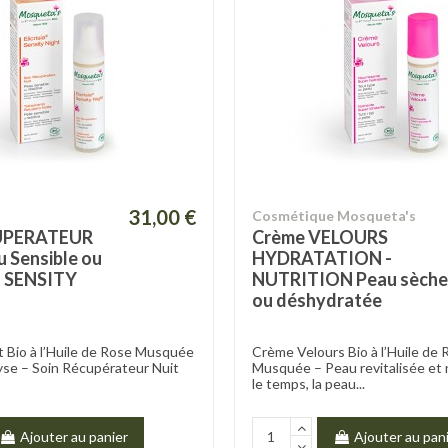
31,00 €
Cosmétique Mosqueta's
CUPERATEUR
Crème VELOURS
 Sensible ou
HYDRATATION -
- SENSITY
NUTRITION Peau sèche
ou déshydratée
t Bio à l’Huile de Rose Musquée
Crème Velours Bio à l’Huile de 
ryse – Soin Récupérateur Nuit
Musquée – Peau revitalisée et 
le temps, la peau...
Ajouter au panier
Ajouter au pan