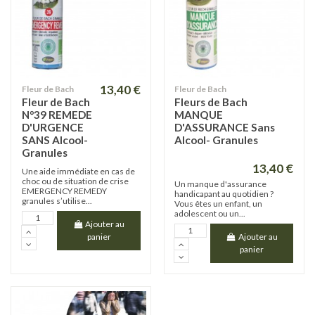
13,40 €
Fleur de Bach
Fleur de Bach
Fleur de Bach
Fleurs de Bach
N°39 REMEDE
MANQUE
D'URGENCE
D'ASSURANCE Sans
SANS Alcool-
Alcool- Granules
Granules
13,40 €
Une aide immédiate en cas de
choc ou de situation de crise
Un manque d'assurance
EMERGENCY REMEDY
handicapant au quotidien ?
granules s’utilise...
Vous êtes un enfant, un
adolescent ou un...
Ajouter au
panier
Ajouter au
panier