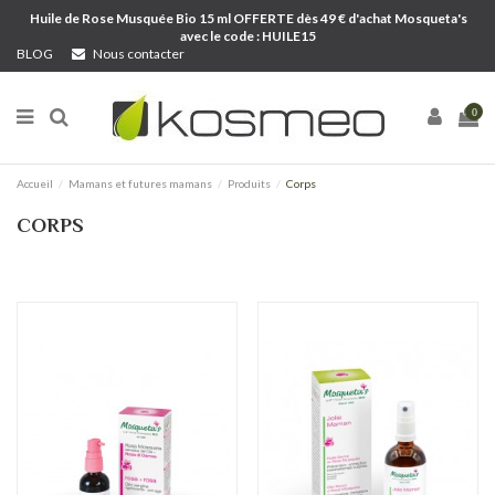
Huile de Rose Musquée Bio 15 ml OFFERTE dès 49 € d'achat Mosqueta's
avec le code : HUILE15
BLOG
Nous contacter
0
Accueil
Mamans et futures mamans
Produits
Corps
CORPS