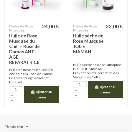
24,00 €
33,00 €
Huiles de Rose
Huiles de Rose
Musquée
Musquée
Huile de Rose
Huile sèche de
Musquée du
Rose Musquée
Chili + Rose de
JOLIE
Damas ANTI-
MAMAN
AGE
REPARATRICE
Huile Sèche de Rose Musquée
Bio JOLIE MAMAN –
Huile de Rose Musquée Bio
Prévention et Correction des
enrichie à la Rose de Damas –
Vergetures Cette...
Le soin anti-âge délicat et
tonifiant...
Ajouter au
Ajouter au
panier
panier
Plan de site