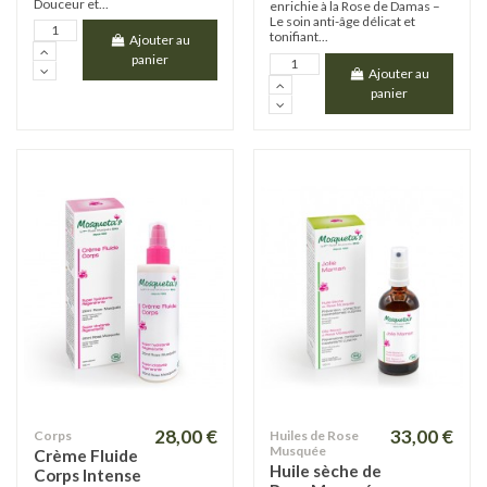
Douceur et...
enrichie à la Rose de Damas –
Le soin anti-âge délicat et
tonifiant...
Ajouter au
panier
Ajouter au
panier
28,00 €
33,00 €
Corps
Huiles de Rose
Musquée
Crème Fluide
Huile sèche de
Corps Intense