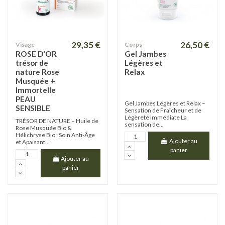
29,35 €
26,50 €
Visage
Corps
ROSE D'OR
Gel Jambes
trésor de
Légères et
nature Rose
Relax
Musquée +
Immortelle
PEAU
Gel Jambes Légères et Relax –
SENSIBLE
Sensation de Fraîcheur et de
Légèreté Immédiate La
TRÉSOR DE NATURE – Huile de
sensation de...
Rose Musquée Bio &
Hélichryse Bio : Soin Anti-Âge
Ajouter au
et Apaisant...
panier
Ajouter au
panier