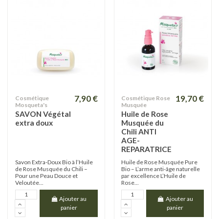
7,90 €
19,70 €
Cosmétique
Cosmétique Rose
Mosqueta's
Musquée
SAVON Végétal
Huile de Rose
extra doux
Musquée du
Chili ANTI
AGE-
REPARATRICE
Savon Extra-Doux Bio à l’Huile
Huile de Rose Musquée Pure
de Rose Musquée du Chili –
Bio – L’arme anti-âge naturelle
Pour une Peau Douce et
par excellence L’Huile de
Veloutée...
Rose...
Ajouter au
Ajouter au
panier
panier