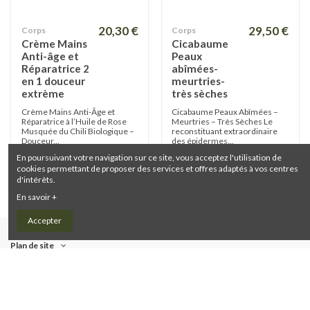
20,30 €
29,50 €
Corps
Corps
Crème Mains
Cicabaume
Anti-âge et
Peaux
Réparatrice 2
abîmées-
en 1 douceur
meurtries-
extrème
très sèches
Crème Mains Anti-Âge et
Cicabaume Peaux Abîmées –
Réparatrice à l’Huile de Rose
Meurtries – Très Sèches Le
Musquée du Chili Biologique –
reconstituant extraordinaire
Douceur...
des épidermes...
En poursuivant votre navigation sur ce site, vous acceptez l'utilisation de
Ajouter au
Ajouter au
cookies permettant de proposer des services et offres adaptés à vos centres
panier
panier
d'intérêts.
En savoir +
Accepter
Plan de site
Nous contacter
Suivez-nous