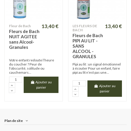
13,40 €
13,40 €
Fleur de Bach
LES FLEURS DE
BACH
Fleurs de Bach
Fleurs de Bach
NUIT AGITEE
PIPI AU LIT -
sans Alcool-
SANS
Granules
ALCOOL -
GRANULES
Votre enfant redoute l’heure
du coucher ? Peur de
Pipi au lit : un signal émotionnel
l’obscurité, solitude ou
à écouter Pour un enfant, faire
cauchemars...
pipi au lit n’est pas une...
Ajouter au
Ajouter au
panier
panier
Plan de site