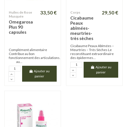
33,50 €
29,50 €
Huiles de Rose
Corps
Musquée
Cicabaume
Omegarosa
Peaux
Plus 90
abîmées-
capsules
meurtries-
très sèches
Cicabaume Peaux Abîmées –
Complément alimentaire
Meurtries – Très Sèches Le
Contribue au bon
reconstituant extraordinaire
fonctionnement des articulations.
des épidermes...
au...
Ajouter au
Ajouter au
panier
panier