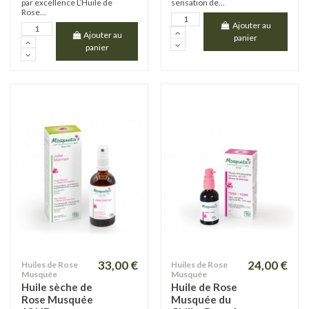
par excellence L’Huile de
sensation de...
Rose...
Ajouter au
Ajouter au
panier
panier
33,00 €
24,00 €
Huiles de Rose
Huiles de Rose
Musquée
Musquée
Huile sèche de
Huile de Rose
Rose Musquée
Musquée du