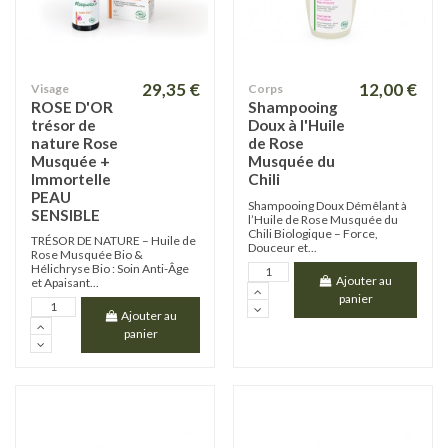
29,35 €
12,00 €
Visage
Corps
ROSE D'OR
Shampooing
trésor de
Doux à l'Huile
nature Rose
de Rose
Musquée +
Musquée du
Immortelle
Chili
PEAU
Shampooing Doux Démêlant à
SENSIBLE
l’Huile de Rose Musquée du
Chili Biologique – Force,
TRÉSOR DE NATURE – Huile de
Douceur et...
Rose Musquée Bio &
Hélichryse Bio : Soin Anti-Âge
Ajouter au
et Apaisant...
panier
Ajouter au
panier