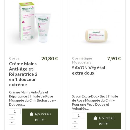
20,30 €
7,90 €
Corps
Cosmétique
Mosqueta's
Crème Mains
SAVON Végétal
Anti-âge et
extra doux
Réparatrice 2
en 1 douceur
extrème
Crème Mains Anti-Âge et
Réparatrice à l’Huile de Rose
Savon Extra-Doux Bio à l’Huile
Musquée du Chili Biologique –
de Rose Musquée du Chili –
Douceur...
Pour une Peau Douce et
Veloutée...
Ajouter au
Ajouter au
panier
panier