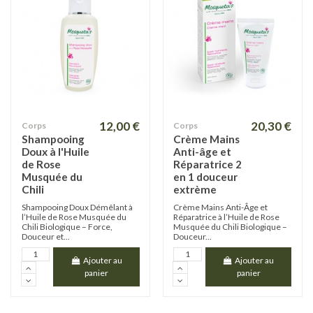
12,00 €
20,30 €
Corps
Corps
Shampooing
Crème Mains
Doux à l'Huile
Anti-âge et
de Rose
Réparatrice 2
Musquée du
en 1 douceur
Chili
extrème
Shampooing Doux Démêlant à
Crème Mains Anti-Âge et
l’Huile de Rose Musquée du
Réparatrice à l’Huile de Rose
Chili Biologique – Force,
Musquée du Chili Biologique –
Douceur et...
Douceur...
Ajouter au
Ajouter au
panier
panier