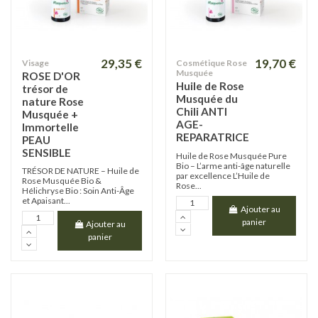
29,35 €
19,70 €
Visage
Cosmétique Rose
Musquée
ROSE D'OR
Huile de Rose
trésor de
Musquée du
nature Rose
Chili ANTI
Musquée +
AGE-
Immortelle
REPARATRICE
PEAU
SENSIBLE
Huile de Rose Musquée Pure
Bio – L’arme anti-âge naturelle
TRÉSOR DE NATURE – Huile de
par excellence L’Huile de
Rose Musquée Bio &
Rose...
Hélichryse Bio : Soin Anti-Âge
et Apaisant...
Ajouter au
panier
Ajouter au
panier