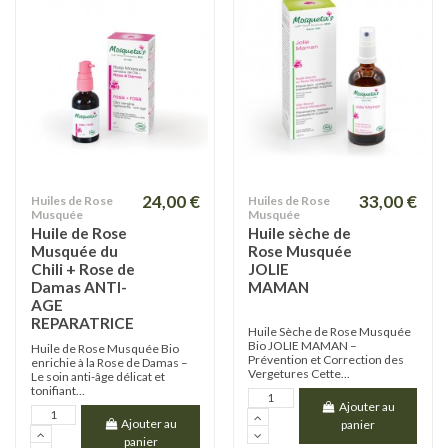
24,00 €
33,00 €
Huiles de Rose
Huiles de Rose
Musquée
Musquée
Huile de Rose
Huile sèche de
Musquée du
Rose Musquée
Chili + Rose de
JOLIE
Damas ANTI-
MAMAN
AGE
REPARATRICE
Huile Sèche de Rose Musquée
Bio JOLIE MAMAN –
Huile de Rose Musquée Bio
Prévention et Correction des
enrichie à la Rose de Damas –
Vergetures Cette...
Le soin anti-âge délicat et
tonifiant...
Ajouter au
Ajouter au
panier
panier