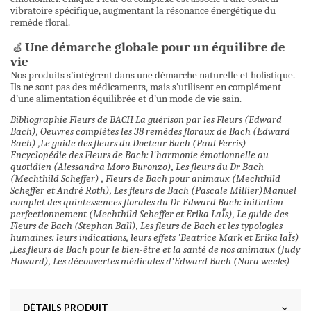
vibratoire spécifique, augmentant la résonance énergétique du
remède floral.
Une démarche globale pour un équilibre de
🍏
vie
Nos produits s’intègrent dans une démarche naturelle et holistique.
Ils ne sont pas des médicaments, mais s’utilisent en complément
d’une alimentation équilibrée et d’un mode de vie sain.
Bibliographie Fleurs de BACH La guérison par les Fleurs (Edward
Bach), Oeuvres complètes les 38 remèdes floraux de Bach (Edward
Bach) ,Le guide des fleurs du Docteur Bach (Paul Ferris)
Encyclopédie des Fleurs de Bach: l'harmonie émotionnelle au
quotidien (Alessandra Moro Buronzo), Les fleurs du Dr Bach
(Mechthild Scheffer) , Fleurs de Bach pour animaux (Mechthild
Scheffer et André Roth), Les fleurs de Bach (Pascale Millier)Manuel
complet des quintessences florales du Dr Edward Bach: initiation
perfectionnement (Mechthild Scheffer et Erika LaÏs), Le guide des
Fleurs de Bach (Stephan Ball), Les fleurs de Bach et les typologies
humaines: leurs indications, leurs effets 'Beatrice Mark et Erika laÏs)
,Les fleurs de Bach pour le bien-être et la santé de nos animaux (Judy
Howard), Les découvertes médicales d'Edward Bach (Nora weeks)
DÉTAILS PRODUIT