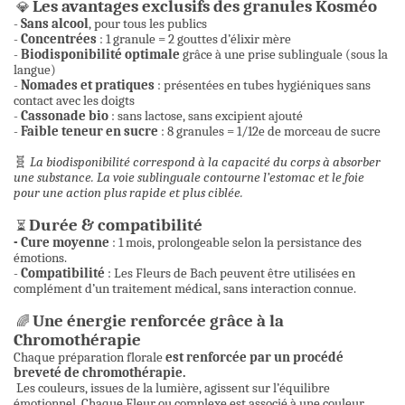
Les avantages exclusifs des granules Kosméo
💎
-
Sans alcool
, pour tous les publics
-
Concentrées
: 1 granule = 2 gouttes d’élixir mère
-
Biodisponibilité optimale
grâce à une prise sublinguale (sous la
langue)
-
Nomades et pratiques
: présentées en tubes hygiéniques sans
contact avec les doigts
-
Cassonade bio
: sans lactose, sans excipient ajouté
-
Faible teneur en sucre
: 8 granules = 1/12e de morceau de sucre
🧬
La biodisponibilité correspond à la capacité du corps à absorber
une substance. La voie sublinguale contourne l’estomac et le foie
pour une action plus rapide et plus ciblée.
Durée & compatibilité
⏳
- Cure moyenne
: 1 mois, prolongeable selon la persistance des
émotions.
-
Compatibilité
: Les Fleurs de Bach peuvent être utilisées en
complément d’un traitement médical, sans interaction connue.
Une énergie renforcée grâce à la
🌈
Chromothérapie
Chaque préparation florale
est renforcée par un procédé
breveté de chromothérapie.
Les couleurs, issues de la lumière, agissent sur l’équilibre
émotionnel. Chaque Fleur ou complexe est associé à une couleur