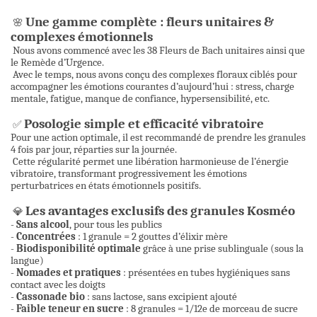
Une gamme complète : fleurs unitaires &
🌸
complexes émotionnels
Nous avons commencé avec les 38 Fleurs de Bach unitaires ainsi que
le Remède d’Urgence.
Avec le temps, nous avons conçu des complexes floraux ciblés pour
accompagner les émotions courantes d’aujourd’hui : stress, charge
mentale, fatigue, manque de confiance, hypersensibilité, etc.
Posologie simple et efficacité vibratoire
✅
Pour une action optimale, il est recommandé de prendre les granules
4 fois par jour, réparties sur la journée.
Cette régularité permet une libération harmonieuse de l’énergie
vibratoire, transformant progressivement les émotions
perturbatrices en états émotionnels positifs.
Les avantages exclusifs des granules Kosméo
💎
-
Sans alcool
, pour tous les publics
-
Concentrées
: 1 granule = 2 gouttes d’élixir mère
-
Biodisponibilité optimale
grâce à une prise sublinguale (sous la
langue)
-
Nomades et pratiques
: présentées en tubes hygiéniques sans
contact avec les doigts
-
Cassonade bio
: sans lactose, sans excipient ajouté
-
Faible teneur en sucre
: 8 granules = 1/12e de morceau de sucre